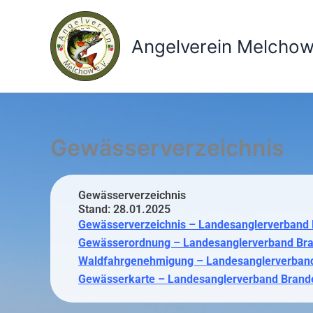
Zum
Inhalt
Angelverein Melchow
springen
Gewässerverzeichnis
Gewässerverzeichnis
Stand: 28.01.2025
Gewässerverzeichnis – Landesanglerverband B
Gewässerordnung – Landesanglerverband Bran
Waldfahrgenehmigung – Landesanglerverband 
Gewässerkarte – Landesanglerverband Branden