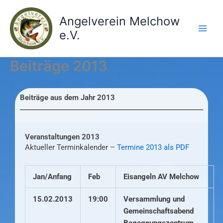
Zum
Inhalt
Angelverein Melchow
springen
e.V.
Beiträge 2013
Beiträge aus dem Jahr 2013
Veranstaltungen 2013
Aktueller Terminkalender –
Termine 2013 als PDF
Jan/Anfang
Feb
Eisangeln AV Melchow
15.02.2013
19:00
Versammlung und
Gemeinschaftsabend
Begegnungszentrum